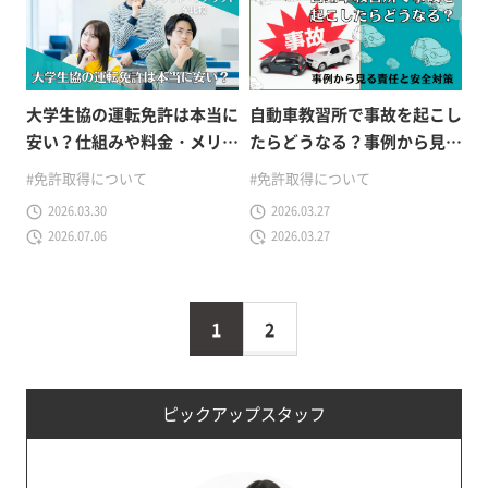
大学生協の運転免許は本当に
自動車教習所で事故を起こし
安い？仕組みや料金・メリッ
たらどうなる？事例から見る
ト・デメリットを比較
責任と安全対策
#免許取得について
#免許取得について
2026.03.30
2026.03.27
2026.07.06
2026.03.27
1
2
ピックアップスタッフ