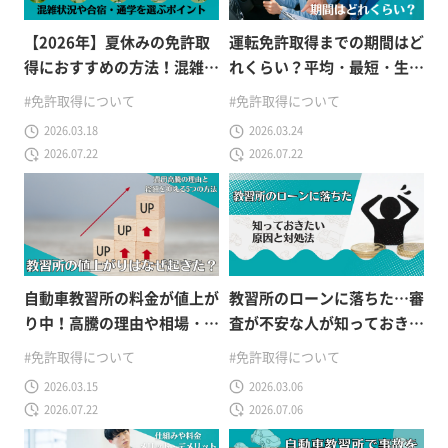
【2026年】夏休みの免許取
運転免許取得までの期間はど
得におすすめの方法！混雑状
れくらい？平均・最短・生活
況や合宿・通学を選ぶポイン
スタイル別の目安をわかりや
#免許取得について
#免許取得について
ト
すく解説
2026.03.18
2026.03.24
2026.07.22
2026.07.22
自動車教習所の料金が値上が
教習所のローンに落ちた…審
り中！高騰の理由や相場・お
査が不安な人が知っておきた
得に抑える方法を解説
い原因と対処法
#免許取得について
#免許取得について
2026.03.15
2026.03.06
2026.07.22
2026.07.06