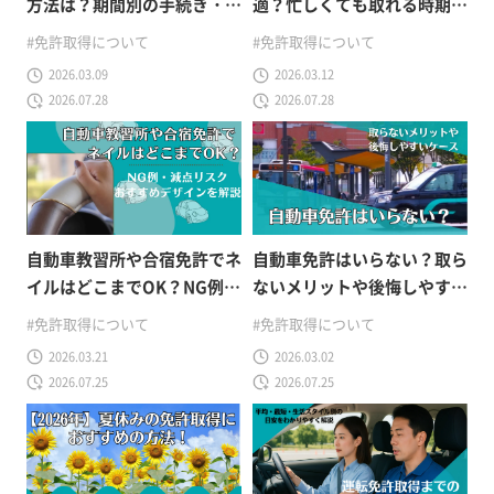
方法は？期間別の手続き・費
適？忙しくても取れる時期と
用・注意点を解説
費用・進め方を解説
#免許取得について
#免許取得について
2026.03.09
2026.03.12
2026.07.28
2026.07.28
自動車教習所や合宿免許でネ
自動車免許はいらない？取ら
イルはどこまでOK？NG例・
ないメリットや後悔しやすい
減点リスク・おすすめデザイ
ケースから必要性を解説
#免許取得について
#免許取得について
ンを解説
2026.03.21
2026.03.02
2026.07.25
2026.07.25