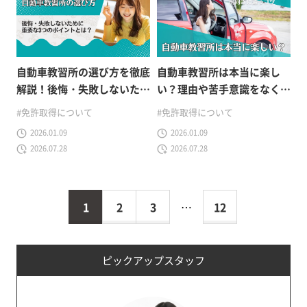
自動車教習所の選び方を徹底
自動車教習所は本当に楽し
解説！後悔・失敗しないため
い？理由や苦手意識をなくし
に重要な3つのポイントと
て前向きに通うコツ
#免許取得について
#免許取得について
は？
2026.01.09
2026.01.09
2026.07.28
2026.07.28
1
2
3
…
12
ピックアップスタッフ