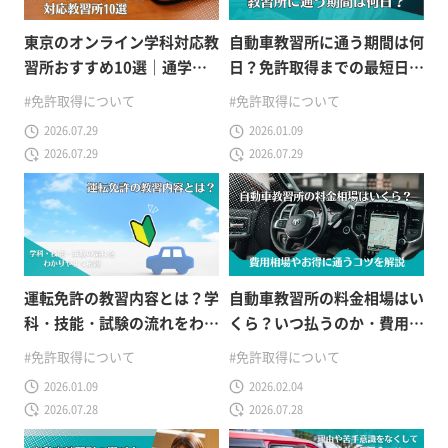
東京のオンライン学科対応教
自動車教習所に通う期間は何
習所おすすめ10選｜通学回
日？免許取得までの最短日数
数を減らして効率よく免許取
や注意点を解説
#免許取得について
#免許取得について
得
2026.07.29
2026.01.09
2026.07.29
2026.07.29
運転免許の教習内容とは？学
自動車教習所の料金相場はい
科・技能・試験の流れをわか
くら？いつ払うのか・費用内
りやすく解説
訳やお得に通うコツを解説！
#免許取得について
#免許取得について
2026.01.09
2026.02.04
2026.07.28
2026.07.28