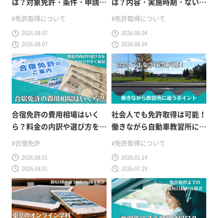
は？対象免許・条件・申請方
は？内容・実施時期・ない教
法をわかりやすく解説
習所との違いを解説
#免許取得について
#免許取得について
2026.08.07
2026.08.04
2026.08.07
2026.08.04
合宿免許の費用相場はいく
社会人でも免許取得は可能！
ら？料金の内訳や選び方をわ
働きながら自動車教習所に通
かりやすく解説
うためのポイントと注意点を
#合宿免許
#免許取得について
徹底解説
2026.08.01
2026.01.14
2026.08.01
2026.07.29