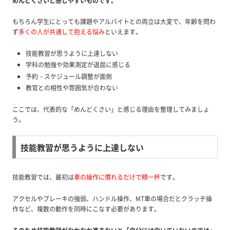
めんどくさいと感じやすいものです。
もちろん学生にとっても課題やアルバイトとの両立は大変で、年齢を問わ
ず
多くの人が共通して抱える悩み
といえます。
技能教習が思うように上達しない
学科の勉強や効果測定が退屈に感じる
予約・スケジュール調整が面倒
教官との相性や雰囲気が合わない
ここでは、代表的な「めんどくさい」と感じる理由を整理してみましょ
う。
技能教習が思うように上達しない
技能教習では、最初は
車の操作に慣れるだけで精一杯
です。
アクセルやブレーキの強弱、ハンドル操作、MT車の場合だとクラッチ操
作など、複数の動作を同時にこなす必要があります。