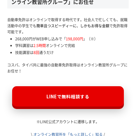
ンライン教習所グループ」にお任せ
自動車免許はオンラインで取得する時代です。社会人で忙しくても、就職
活動中の学生でも
簡単且つスピーディーに、しかもお得な金額
で免許取得
可能です。
268,000円がWEB申し込みで「
198,000円
」（※）
学科講習は
2.5時間
オンラインで完結
技能講習は
8回
通うだけ
コスパ、タイパ共に最強の自動車免許取得はオンライン教習所グループに
お任せ！
LINEで無料相談する
※LINE公式アカウントに遷移します。
\
オンライン教習所を「もっと詳しく」知る
/