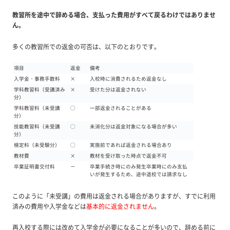
教習所を途中で辞める場合、支払った費用がすべて戻るわけではありませ
ん。
多くの教習所での返金の可否は、以下のとおりです。
項目
返金
備考
入学金・事務手数料
×
入校時に消費されるため返金なし
学科教習料（受講済み
×
受けた分は返金されない
分）
学科教習料（未受講
◯
一部返金されることがある
分）
技能教習料（未受講
◯
未消化分は返金対象になる場合が多い
分）
検定料（未受験分）
◯
実施前であれば返金される場合あり
教材費
×
教材を受け取った時点で返金不可
卒業証明書交付料
－
卒業手続き時にのみ発生卒業時にのみ支払
いが発生するため、途中退校では請求なし
このように「未受講」の費用は返金される場合がありますが、すでに利用
済みの費用や入学金などは
基本的に返金されません
。
再入校する際には改めて入学金が必要になることが多いので、辞める前に