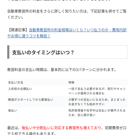
自動車教習所の料金をさらに詳しく知りたい方は、下記記事も併せてご覧
ください。
【関連記事】
自動車教習所の料金相場はいくら？いつ払うのか・費用内訳
やお得に通うコツを解説！
支払いのタイミングはいつ？
教習料金の支払い時期は、基本的に以下の3パターンに分かれます。
支払い方法
特徴
入校前の全額払い
一括で支払う必要があるが、割引やキャン
ペーンが適用される場合も
教習がスタートしてから都度払い
少額ずつの支払いになるため、まとまった
お金がなくても始めやすい
後払い
免許取得後や在学中は支払いが猶予される
ため、安心感が高い
最近は、
後払いや分割払いに対応する教習所も増えており
、初期費用ゼロ
で入校できる場合もあります。