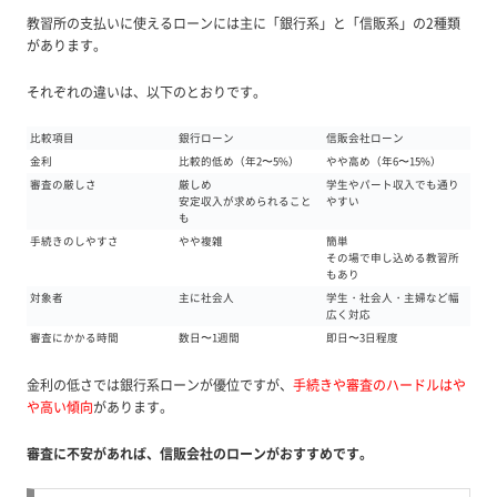
教習所の支払いに使えるローンには主に「銀行系」と「信販系」の2種類
があります。
それぞれの違いは、以下のとおりです。
比較項目
銀行ローン
信販会社ローン
金利
比較的低め（年2〜5%）
やや高め（年6〜15%）
審査の厳しさ
厳しめ
学生やパート収入でも通り
安定収入が求められること
やすい
も
手続きのしやすさ
やや複雑
簡単
その場で申し込める教習所
もあり
対象者
主に社会人
学生・社会人・主婦など幅
広く対応
審査にかかる時間
数日〜1週間
即日〜3日程度
金利の低さでは銀行系ローンが優位ですが、
手続きや審査のハードルはや
や高い傾向
があります。
審査に不安があれば、信販会社のローンがおすすめです。