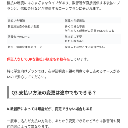
後払い制度にはさまざまなタイプがあり、教習所が直接提供する後払いプ
ランと、信販会社などが提供するローンプランに分かれます。
後払いの種類
保証人の必要性
教習所独自の後払い制度
多くの場合不要
学生本人と親権者の同意でOKなものも
信販会社のローン
基本的に不要
ただし審査あり
銀行・信用金庫系のローン
保証人を必要とする場合が多い
保証人なしでOKな後払い制度も多数存在
しています。
特に学生向けプランでは、在学証明書＋親の同意で申し込めるケースが多
いので安心してください。
Q3.支払い方法の変更は途中でもできる？
A.教習所によっては可能だが、変更できない場合もある
一度申し込んだ支払い方法を、あとから変更できるかどうかは教習所や契
約内容によって異なります。