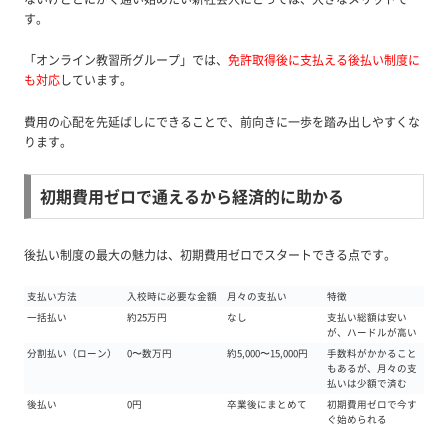
す。
「オンライン教習所グループ」では、
免許取得後に支払える後払い制度に
も対応
しています。
費用の心配を先延ばしにできることで、前向きに一歩を踏み出しやすくな
ります。
初期費用ゼロで通えるから経済的に助かる
後払い制度の最大の魅力は、初期費用ゼロでスタートできる点です。
支払い方法
入校時に必要な金額
月々の支払い
特徴
一括払い
約25万円
なし
支払い総額は安い
が、ハードルが高い
分割払い（ローン）
0〜数万円
約5,000〜15,000円
手数料がかかること
もあるが、月々の支
払いは少額で済む
後払い
0円
卒業後にまとめて
初期費用ゼロで今す
ぐ始められる