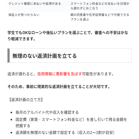
クレジット履歴に未払いや延滞がある
スマートフォン料金などの支払いを日頃か
ら遅れずにおこなう
保証人が見つからない
親の同意書や在学証明書などで代替できる
プランを選ぶ
学生でもOKなローンや後払いプランを選ぶことで、審査への不安はかな
り軽減できます。
無理のない返済計画を立てる
返済が遅れると、
信用情報に悪影響を及ぼす
可能性があります。
そのため、事前に現実的な返済計画を立てることが大切です。
【返済計画の立て方】
毎月のアルバイト代や収入を確認する
固定費（家賃・スマートフォン料金など）を差し引いて残る金額を
把握する
返済額を無理のない金額で設定する（収入の2〜3割が目安）