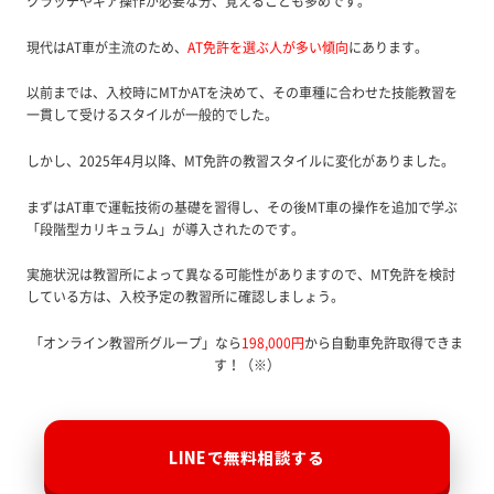
クラッチやギア操作が必要な分、覚えることも多めです。
現代はAT車が主流のため、
AT免許を選ぶ人が多い傾向
にあります。
以前までは、入校時にMTかATを決めて、その車種に合わせた技能教習を
一貫して受けるスタイルが一般的でした。
しかし、2025年4月以降、MT免許の教習スタイルに変化がありました。
まずはAT車で運転技術の基礎を習得し、その後MT車の操作を追加で学ぶ
「段階型カリキュラム」が導入されたのです。
実施状況は教習所によって異なる可能性がありますので、MT免許を検討
している方は、入校予定の教習所に確認しましょう。
「オンライン教習所グループ」なら
198,000円
から自動車免許取得できま
す！（※）
LINEで無料相談する