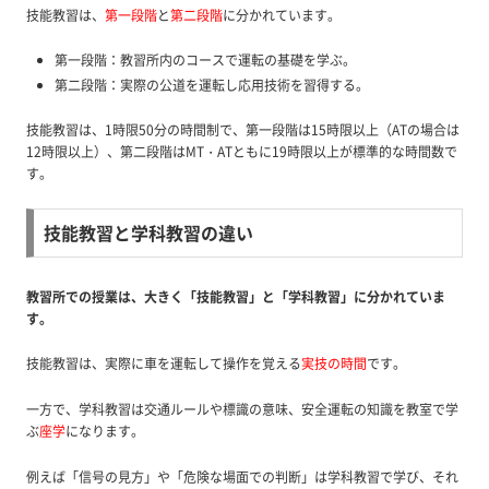
技能教習は、
第一段階
と
第二段階
に分かれています。
第一段階：教習所内のコースで運転の基礎を学ぶ。
第二段階：実際の公道を運転し応用技術を習得する。
技能教習は、1時限50分の時間制で、第一段階は15時限以上（ATの場合は
12時限以上）、第二段階はMT・ATともに19時限以上が標準的な時間数で
す。
技能教習と学科教習の違い
教習所での授業は、大きく「技能教習」と「学科教習」に分かれていま
す。
技能教習は、実際に車を運転して操作を覚える
実技の時間
です。
一方で、学科教習は交通ルールや標識の意味、安全運転の知識を教室で学
ぶ
座学
になります。
例えば「信号の見方」や「危険な場面での判断」は学科教習で学び、それ