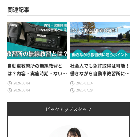
関連記事
自動車教習所の無線教習と
社会人でも免許取得は可能！
は？内容・実施時期・ない教
働きながら自動車教習所に通
習所との違いを解説
うためのポイントと注意点を
2026.08.04
2026.01.14
徹底解説
2026.08.04
2026.07.29
ピックアップスタッフ