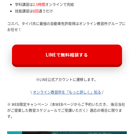
学科講習は
2.5時間
オンラインで完結
技能講習は
8回
通うだけ
コスパ、タイパ共に最強の自動車免許取得はオンライン教習所グループに
お任せ！
LINEで無料相談する
※LINE公式アカウントに遷移します。
\
オンライン教習所を「もっと詳しく」知る
/
※ WEB限定キャンペーン（本WEBページからご予約いただき、 後日当社
がご提案した教習スケジュールでご受講いただく）適応の場合に限りま
す。