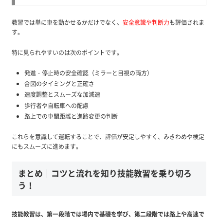
教習では単に車を動かせるかだけでなく、
安全意識や判断力
も評価されま
す。
特に見られやすいのは次のポイントです。
発進・停止時の安全確認（ミラーと目視の両方）
合図のタイミングと正確さ
速度調整とスムーズな加減速
歩行者や自転車への配慮
路上での車間距離と進路変更の判断
これらを意識して運転することで、評価が安定しやすく、みきわめや検定
にもスムーズに進めます。
まとめ｜コツと流れを知り技能教習を乗り切ろ
う！
技能教習は、第一段階では場内で基礎を学び、第二段階では路上や高速で