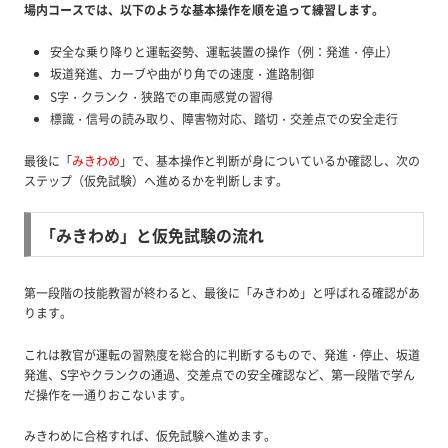
場内コースでは、以下のような基本操作を順を追って練習します。
安全な乗り降りと運転姿勢、運転装置の操作（例：発進・停止）
坂道発進、カーブや曲がり角での速度・進路制御
S字・クランク・狭路での車両感覚の習得
標識・信号の読み取り、障害物対応、踏切・交差点での安全走行
最後に「
みきわめ
」で、基本操作と判断が身についているか確認し、次の
ステップ（仮免試験）へ進めるかを判断します。
「みきわめ」と仮免試験の流れ
第一段階の技能教習が終わると、最後に「みきわめ」と呼ばれる確認があ
ります。
これは教官が運転の習熟度を総合的に判断するもので、発進・停止、坂道
発進、S字やクランクの通過、交差点での安全確認など、第一段階で学ん
だ操作を一通りおこないます。
みきわめに合格すれば、仮免試験へ進めます。