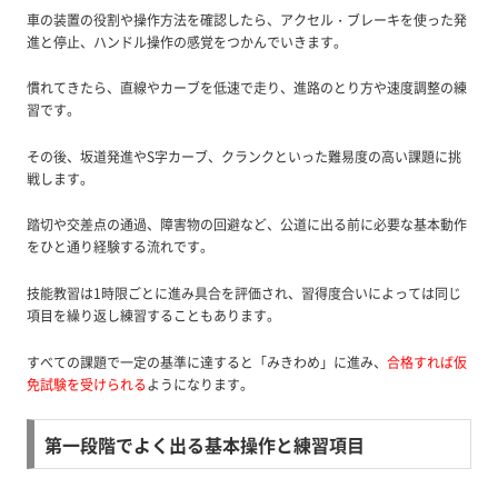
車の装置の役割や操作方法を確認したら、アクセル・ブレーキを使った発
進と停止、ハンドル操作の感覚をつかんでいきます。
慣れてきたら、直線やカーブを低速で走り、進路のとり方や速度調整の練
習です。
その後、坂道発進やS字カーブ、クランクといった難易度の高い課題に挑
戦します。
踏切や交差点の通過、障害物の回避など、公道に出る前に必要な基本動作
をひと通り経験する流れです。
技能教習は1時限ごとに進み具合を評価され、習得度合いによっては同じ
項目を繰り返し練習することもあります。
すべての課題で一定の基準に達すると「みきわめ」に進み、
合格すれば仮
免試験を受けられる
ようになります。
第一段階でよく出る基本操作と練習項目