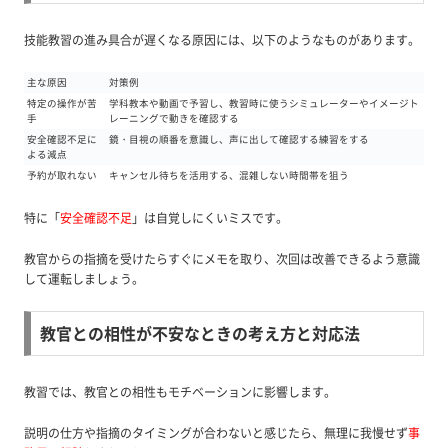
技能教習の進み具合が遅くなる原因には、以下のようなものがあります。
主な原因
対策例
特定の操作が苦
学科教本や動画で予習し、教習時に使うシミュレーターやイメージト
手
レーニングで動きを確認する
安全確認不足に
鏡・目視の順番を意識し、声に出して確認する練習をする
よる減点
予約が取れない
キャンセル待ちを活用する、混雑しない時間帯を狙う
特に「
安全確認不足
」は自覚しにくいミスです。
教官からの指摘を受けたらすぐにメモを取り、次回は改善できるよう意識
して運転しましょう。
教官との相性が不安なときの考え方と対応法
教習では、教官との相性もモチベーションに影響します。
説明の仕方や指摘のタイミングが合わないと感じたら、無理に我慢せず
事