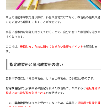
埼玉で自動車学校を選ぶ際は、料金や立地だけでなく、教習所の種類や通
い方の違いも理解しておくことが大切です。
事前に基本的な知識を押さえておくことで、自分に合った教習所を選びや
すくなります。
ここでは、
後悔しないために知っておきたい重要なポイント
を解説しま
す。
指定教習所と届出教習所の違い
自動車学校には「指定教習所」と「届出教習所」の2種類があります。
指定教習所
は公安委員会の指定を受けた教習所で、卒業すると
運転免許試
験場での技能試験が免除される
のが特徴です。
一方、
届出教習所
は指定を受けていないため、卒業後に
試験場で技能試験