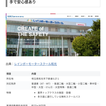
手で安心感あり
出典：
レインボーモータースクール和光
項目
内容
所在地
埼玉県和光市下新倉5-27-1
対応免許
普通車（AT・MT）・普通二輪・大型二輪・小型二輪・準中型・
中型・大型・けん引・大型特殊・普通二種
業界トップクラスの施設・設備
特徴
多方面に運行している無料スクールバス
普通自動車料金目安
約27〜36万円