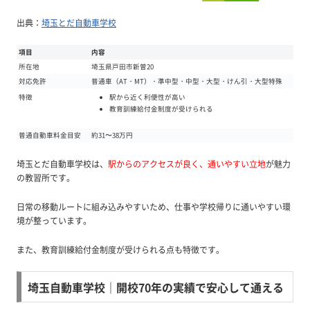
出典：
埼玉とだ自動車学校
項目
内容
所在地
埼玉県戸田市新曽20
対応免許
普通車（AT・MT）・準中型・中型・大型・けん引・大型特殊
駅から近く利便性が高い
特徴
教育訓練給付金制度が受けられる
普通自動車料金目安
約31〜38万円
埼玉とだ自動車学校は、
駅からのアクセスが良く、通いやすい立地
が魅力
の教習所です。
日常の移動ルートに組み込みやすいため、仕事や学校帰りに通いやすい環
境が整っています。
また、教育訓練給付金制度が受けられる点も特徴です。
埼玉自動車学校｜開校70年の実績で安心して通える