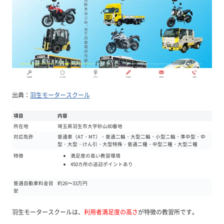
出典：
羽生モータースクール
項目
内容
所在地
埼玉県羽生市大字砂山80番地
対応免許
普通車（AT・MT）・普通二輪・大型二輪・小型二輪・準中型・中
型・大型・けん引・大型特殊・普通二種・中型二種・大型二種
満足度の高い教習環境
特徴
450カ所の送迎ポイントあり
普通自動車料金目
約26〜33万円
安
羽生モータースクールは、
利用者満足度の高さ
が特徴の教習所です。