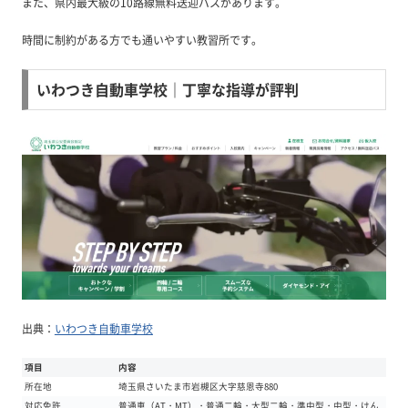
また、県内最大級の10路線無料送迎バスがあります。
時間に制約がある方でも通いやすい教習所です。
いわつき自動車学校｜丁寧な指導が評判
出典：
いわつき自動車学校
項目
内容
所在地
埼玉県さいたま市岩槻区大字慈恩寺880
対応免許
普通車（AT・MT）・普通二輪・大型二輪・準中型・中型・けん