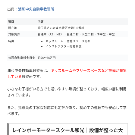
出典：
浦和中央自動車教習所
項目
内容
所在地
埼玉県さいたま市緑区大崎910番地
対応免許
普通車（AT・MT）・普通二輪・大型二輪・準中型・中型
キッズルーム・休憩スペースあり
特徴
インストラクター指名制度
普通自動車料金目安
約25〜35万円
浦和中央自動車教習所は、
キッズルームやフリースペースなど設備が充実
している
教習所です。
小さなお子様がいる方でも通いやすい環境が整っており、幅広い層に利用
されています。
また、指導員の丁寧な対応にも定評があり、初めての運転でも安心して学
べます。
レインボーモータースクール和光｜設備が整った大