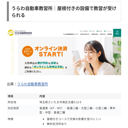
うらわ自動車教習所｜屋根付きの設備で教習が受け
られる
出典：
うらわ自動車教習所
項目
内容
所在地
埼玉県さいたま市南区文蔵3-11-9
対応免許
普通車（AT・MT）・普通二輪・大型二輪・小型二輪・準中
型・中型・普通二種
屋根付きコースで天候の影響を受けにくい
特徴
無料託児所あり