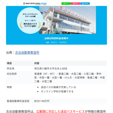
出典：
古谷自動車教習所
項目
内容
所在地
埼玉県川越市大字古谷上6058
対応免許
普通車（AT・MT）・普通二輪・大型二輪・小型二輪・準中
型・中型一種・大型一種・けん引・大型特殊・普通二種・中型
二種・大型二種
送迎バスの路線が充実している
特徴
オンライン学科が受講できる
普通自動車料金目安
約33〜44万円
古谷自動車教習所は、
広範囲に対応した送迎バスサービス
が特徴の教習所