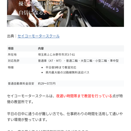
出典：
セイコーモータースクール
項目
内容
所在地
埼玉県ふじみ野市市沢3-7-61
対応免許
普通車（AT・MT）・普通二輪・大型二輪・小型二輪・準中型
平日夜9時まで教習対応
特徴
県内最大級の10路線無料送迎バス
普通自動車料金目安
約29〜57万円
セイコーモータースクールは、
夜遅い時間帯まで教習を行っている
点が特
徴の教習所です。
平日の日中に通うのが難しい方でも、仕事終わりの時間を活用して通いや
すい環境が整っています。