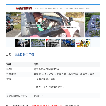
出典：
埼玉自動車学校
項目
内容
所在地
埼玉県熊谷市見晴町330
対応免許
普通車（AT・MT）・普通二輪・小型二輪・準中型・中型
特徴
・長年の実績と信頼
・オンデマンド学科教習あり
普通自動車料金目安
約20〜31万円
埼玉自動車学校は、
長年の実績を持つ歴史ある
教習所です。