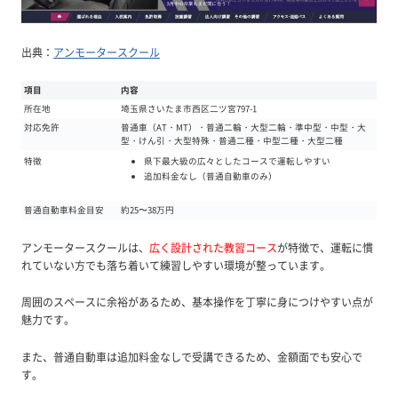
出典：
アンモータースクール
項目
内容
所在地
埼玉県さいたま市西区二ツ宮797-1
対応免許
普通車（AT・MT）・普通二輪・大型二輪・準中型・中型・大
型・けん引・大型特殊・普通二種・中型二種・大型二種
県下最大級の広々としたコースで運転しやすい
特徴
追加料金なし（普通自動車のみ）
普通自動車料金目安
約25〜38万円
アンモータースクールは、
広く設計された教習コース
が特徴で、運転に慣
れていない方でも落ち着いて練習しやすい環境が整っています。
周囲のスペースに余裕があるため、基本操作を丁寧に身につけやすい点が
魅力です。
また、普通自動車は追加料金なしで受講できるため、金額面でも安心で
す。