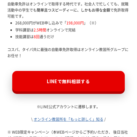
自動車免許はオンラインで取得する時代です。社会人で忙しくても、就職
活動中の学生でも
簡単且つスピーディーに、しかもお得な金額
で免許取得
可能です。
268,000円がWEB申し込みで「
198,000円
」（※）
学科講習は
2.5時間
オンラインで完結
技能講習は
8回
通うだけ
コスパ、タイパ共に最強の自動車免許取得はオンライン教習所グループに
お任せ！
LINEで無料相談する
※LINE公式アカウントに遷移します。
\
オンライン教習所を「もっと詳しく」知る
/
※ WEB限定キャンペーン（本WEBページからご予約いただき、 後日当社