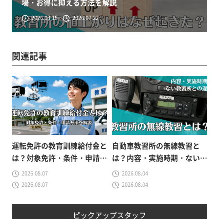
場・お得に抑える方法を解説
2026.03.15
2026.07.22
関連記事
運転免許の教育訓練給付金と
自動車教習所の無線教習と
は？対象免許・条件・申請方
は？内容・実施時期・ない教
法をわかりやすく解説
習所との違いを解説
2026.08.07
2026.08.04
2026.08.07
2026.08.04
ピックアップスタッフ