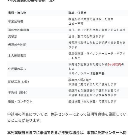
<本免試験に必要な書類一覧>
書類・持ち物
詳細・注意点
教習所の卒業式で受け取った原本
卒業証明書
コピー不可
運転免許申請書
当日、窓口で配布される書類に記入します
受験票
当日、窓口で配布されます
教習所で取得したものを返納する必要があ
仮運転免許証
ります
健康保険証・マイナンバーカード・パスポ
本人確認書類
ートなど
本籍地が記載された発行から
6ヶ月以内
の
住民票の写し
もの
※マイナンバーは
記載不要
縦3cm×横2.4cm
証明写真（2枚）
申請書に貼付するために使用します
受験料と免許証交付手数料が必要です
手数料（現金）
※金額は都道府県により異なります
眼鏡・コンタクト
適性検査（視力検査）で使用します
申請用の写真については、免許センターによって証明写真機を設置してい
るところがあります。
本免試験当日までに準備できるか不安な場合は、事前に免許センターへ問