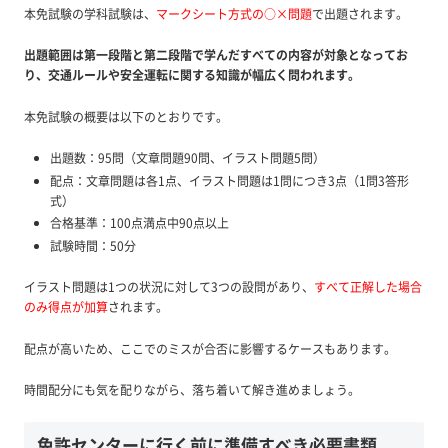
本免試験の学科試験は、
マークシート方式の○×問題
で出題されます。
出題範囲は第一段階と第二段階で学んだすべての内容が対象となってお
り、交通ルールや安全運転に関する知識が幅広く問われます。
本免試験の概要は以下のとおりです。
出題数：95問（文章問題90問、イラスト問題5問）
配点：文章問題は各1点、イラスト問題は1問につき3点（1問3答形
式）
合格基準：100点満点中90点以上
試験時間：50分
イラスト問題は1つの状況に対して3つの設問があり、
すべて正解した場合
のみ得点が加算
されます。
配点が高いため、ここでのミスが合否に影響するケースもあります。
時間配分にも気を配りながら、落ち着いて解き進めましょう。
免許センターに行く前に準備すべき必要書類