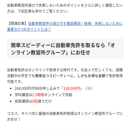
自動車教習所選びで失敗しないためのポイントをさらに詳しく確認したい
方は、下記記事も併せてご覧ください。
【関連記事】
自動車教習所の選び方を徹底解説！後悔・失敗しないために
重要な3つのポイントとは？
簡単スピーディーに自動車免許を取るなら「オ
ンライン教習所グループ」にお任せ
自動車免許はオンラインで取得する時代です。社会人で忙しくても、就職
活動中の学生でも
簡単且つスピーディーに、しかもお得な金額
で免許取得
可能です。
268,000円がWEB申し込みで「
198,000円
」（※）
学科講習は
2.5時間
オンラインで完結
技能講習は
8回
通うだけ
コスパ、タイパ共に最強の自動車免許取得はオンライン教習所グループに
お任せ！