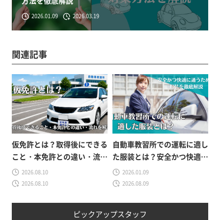
方法を徹底解説
2026.01.09
2026.03.19
関連記事
仮免許とは？取得後にできる
自動車教習所での運転に適し
こと・本免許との違い・流れ
た服装とは？安全かつ快適に
をわかりやすく解説
通うための服装を徹底解説
2026.08.10
2026.01.09
2026.08.10
2026.08.09
ピックアップスタッフ