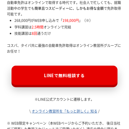
自動車免許はオンラインで取得する時代です。社会人で忙しくても、就職
活動中の学生でも
簡単且つスピーディーに、しかもお得な金額
で免許取得
可能です。
268,000円がWEB申し込みで「
198,000円
」（※）
学科講習は
2.5時間
オンラインで完結
技能講習は
8回
通うだけ
コスパ、タイパ共に最強の自動車免許取得はオンライン教習所グループに
お任せ！
LINEで無料相談する
※LINE公式アカウントに遷移します。
\
オンライン教習所を「もっと詳しく」知る
/
※ WEB限定キャンペーン（本WEBページからご予約いただき、 後日当社
がご提案した教習スケジュールでご受講いただく）適応の場合に限りま