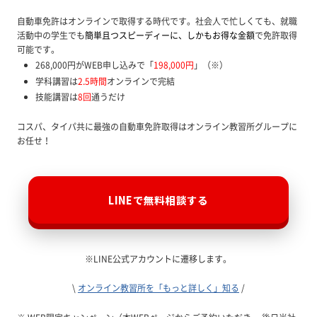
自動車免許はオンラインで取得する時代です。社会人で忙しくても、就職
活動中の学生でも
簡単且つスピーディーに、しかもお得な金額
で免許取得
可能です。
268,000円がWEB申し込みで「
198,000円
」（※）
学科講習は
2.5時間
オンラインで完結
技能講習は
8回
通うだけ
コスパ、タイパ共に最強の自動車免許取得はオンライン教習所グループに
お任せ！
LINEで無料相談する
※LINE公式アカウントに遷移します。
\
オンライン教習所を「もっと詳しく」知る
/