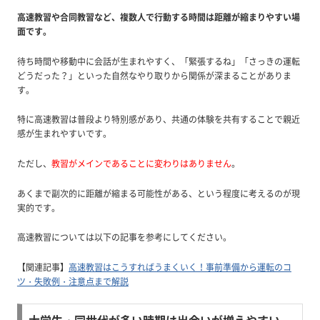
高速教習や合同教習など、複数人で行動する時間は距離が縮まりやすい場
面です。
待ち時間や移動中に会話が生まれやすく、「緊張するね」「さっきの運転
どうだった？」といった自然なやり取りから関係が深まることがありま
す。
特に高速教習は普段より特別感があり、共通の体験を共有することで親近
感が生まれやすいです。
ただし、
教習がメインであることに変わりはありません
。
あくまで副次的に距離が縮まる可能性がある、という程度に考えるのが現
実的です。
高速教習については以下の記事を参考にしてください。
【関連記事】
高速教習はこうすればうまくいく！事前準備から運転のコ
ツ・失敗例・注意点まで解説
大学生・同世代が多い時期は出会いが増えやすい