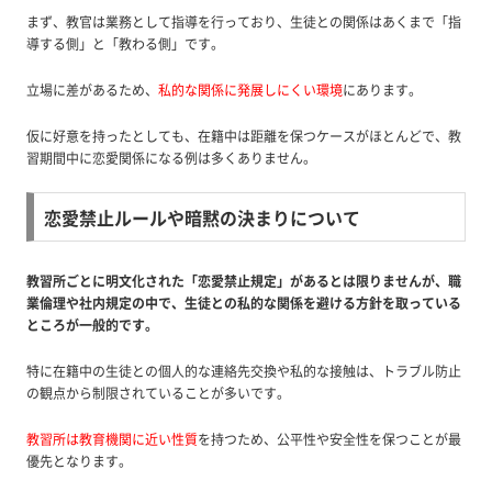
まず、教官は業務として指導を行っており、生徒との関係はあくまで「指
導する側」と「教わる側」です。
立場に差があるため、
私的な関係に発展しにくい環境
にあります。
仮に好意を持ったとしても、在籍中は距離を保つケースがほとんどで、教
習期間中に恋愛関係になる例は多くありません。
恋愛禁止ルールや暗黙の決まりについて
教習所ごとに明文化された「恋愛禁止規定」があるとは限りませんが、職
業倫理や社内規定の中で、生徒との私的な関係を避ける方針を取っている
ところが一般的です。
特に在籍中の生徒との個人的な連絡先交換や私的な接触は、トラブル防止
の観点から制限されていることが多いです。
教習所は教育機関に近い性質
を持つため、公平性や安全性を保つことが最
優先となります。