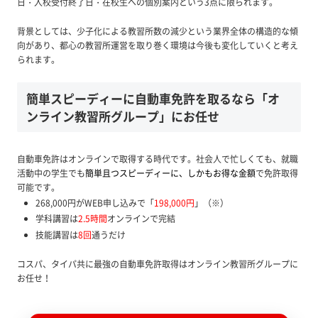
日・入校受付終了日・在校生への個別案内という3点に限られます。
背景としては、少子化による教習所数の減少という業界全体の構造的な傾
向があり、都心の教習所運営を取り巻く環境は今後も変化していくと考え
られます。
簡単スピーディーに自動車免許を取るなら「オ
ンライン教習所グループ」にお任せ
自動車免許はオンラインで取得する時代です。社会人で忙しくても、就職
活動中の学生でも
簡単且つスピーディーに、しかもお得な金額
で免許取得
可能です。
268,000円がWEB申し込みで「
198,000円
」（※）
学科講習は
2.5時間
オンラインで完結
技能講習は
8回
通うだけ
コスパ、タイパ共に最強の自動車免許取得はオンライン教習所グループに
お任せ！