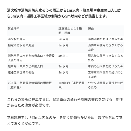
消火栓や消防用防火水そうの周辺から1m以内・駐車場や車庫の出入口か
ら3m以内・道路工事区域の側端から5m以内などが該当します。
禁止場所
駐車禁止となる範
理由
囲・距離
消火栓の周辺
5m以内
消防活動の妨げになるため
指定消防水利の周辺
5m以内
消防車が使用できなくなる
ため
消防用防火水そうの吸水口・吸管投
5m以内
緊急時に使用できなくなる
入孔の周辺
ため
駐車場・車庫などの出入口
3m以内
車両の出入りを妨げるため
道路工事区域の側端
5m以内
工事車両や作業の妨げにな
るため
バス停・路面電車停留場の標示板
10m以内（運行時間
公共交通機関の運行を妨げ
（標示柱）
中）
るため
これらの場所に駐車すると、緊急車両の通行や周囲の交通を妨げる可能性
があるため注意が必要です。
学科試験では「何m以内なのか」を問う問題も多い
ため、数字も含めて覚
えておくと安心です。