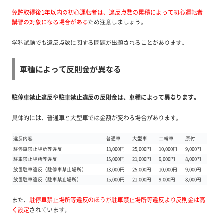
免許取得後1年以内の初心運転者は、違反点数の累積によって初心運転者
講習の対象になる場合がある
ため注意しましょう。
学科試験でも違反点数に関する問題が出題されることがあります。
車種によって反則金が異なる
駐停車禁止違反や駐車禁止違反の反則金は、車種によって異なります。
具体的には、普通車と大型車では金額が変わる場合があります。
違反内容
普通車
大型車
二輪車
原付
駐停車禁止場所等違反
18,000円
25,000円
10,000円
9,000円
駐車禁止場所等違反
15,000円
21,000円
9,000円
8,000円
放置駐車違反（駐停車禁止場所）
18,000円
25,000円
10,000円
9,000円
放置駐車違反（駐車禁止場所）
15,000円
21,000円
9,000円
8,000円
また、
駐停車禁止場所等違反のほうが駐車禁止場所等違反より反則金は高
く設定
されています。