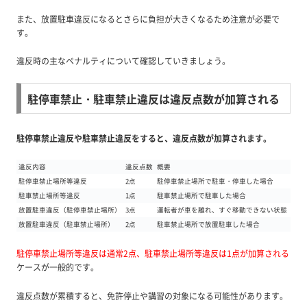
また、放置駐車違反になるとさらに負担が大きくなるため注意が必要で
す。
違反時の主なペナルティ
について確認していきましょう。
駐停車禁止・駐車禁止違反は違反点数が加算される
駐停車禁止違反や駐車禁止違反をすると、違反点数が加算されます。
違反内容
違反点数
概要
駐停車禁止場所等違反
2点
駐停車禁止場所で駐車・停車した場合
駐車禁止場所等違反
1点
駐車禁止場所で駐車した場合
放置駐車違反（駐停車禁止場所）
3点
運転者が車を離れ、すぐ移動できない状態
放置駐車違反（駐車禁止場所）
2点
駐車禁止場所で放置駐車した場合
駐停車禁止場所等違反は通常2点、駐車禁止場所等違反は1点が加算される
ケースが一般的です。
違反点数が累積すると、免許停止や講習の対象になる可能性があります。