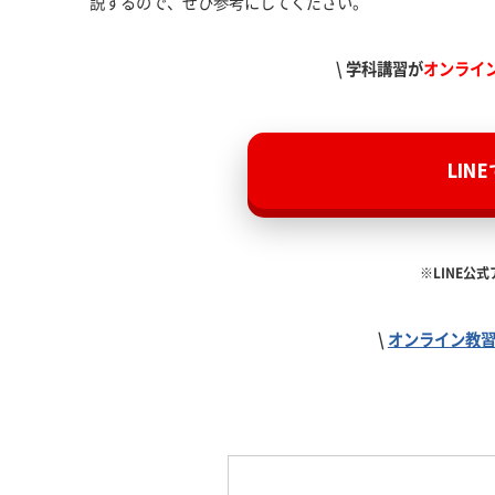
説するので、ぜひ参考にしてください。
\ 学科講習が
オンライ
LIN
※LINE公
\
オンライン教