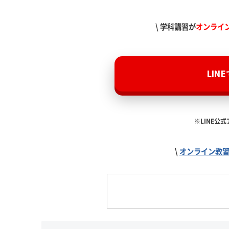
\ 学科講習が
オンライ
LIN
※LINE公
\
オンライン教