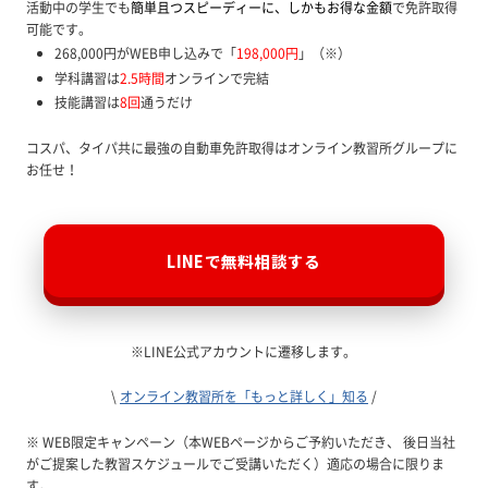
活動中の学生でも
簡単且つスピーディーに、しかもお得な金額
で免許取得
可能です。
268,000円がWEB申し込みで「
198,000円
」（※）
学科講習は
2.5時間
オンラインで完結
技能講習は
8回
通うだけ
コスパ、タイパ共に最強の自動車免許取得はオンライン教習所グループに
お任せ！
LINEで無料相談する
※LINE公式アカウントに遷移します。
\
オンライン教習所を「もっと詳しく」知る
/
※ WEB限定キャンペーン（本WEBページからご予約いただき、 後日当社
がご提案した教習スケジュールでご受講いただく）適応の場合に限りま
す。