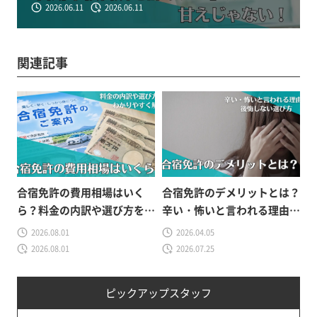
2026.06.11
2026.06.11
関連記事
合宿免許の費用相場はいく
合宿免許のデメリットとは？
ら？料金の内訳や選び方をわ
辛い・怖いと言われる理由と
かりやすく解説
後悔しない選び方
2026.08.01
2026.04.05
2026.08.01
2026.07.25
ピックアップスタッフ