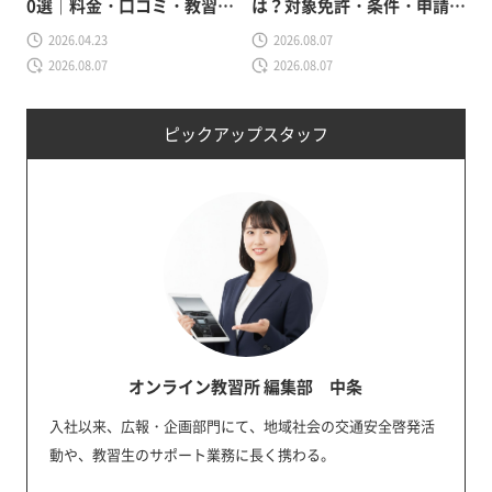
0選｜料金・口コミ・教習所
は？対象免許・条件・申請方
の選び方も解説
法をわかりやすく解説
2026.04.23
2026.08.07
2026.08.07
2026.08.07
ピックアップスタッフ
オンライン教習所 編集部 中条
入社以来、広報・企画部門にて、地域社会の交通安全啓発活
動や、教習生のサポート業務に長く携わる。