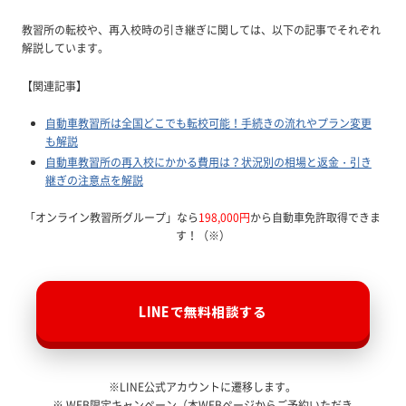
教習所の転校や、再入校時の引き継ぎに関しては、以下の記事でそれぞれ
解説しています。
【関連記事】
自動車教習所は全国どこでも転校可能！手続きの流れやプラン変更
も解説
自動車教習所の再入校にかかる費用は？状況別の相場と返金・引き
継ぎの注意点を解説
「オンライン教習所グループ」なら
198,000円
から自動車免許取得できま
す！（※）
LINEで無料相談する
※LINE公式アカウントに遷移します。
※ WEB限定キャンペーン（本WEBページからご予約いただき