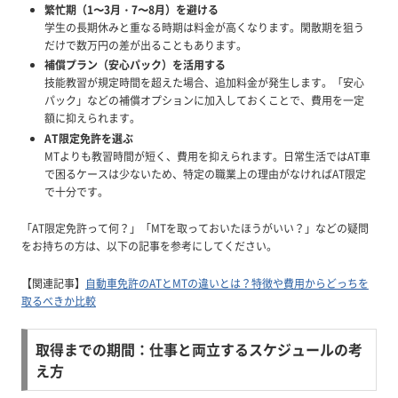
繁忙期（1〜3月・7〜8月）を避ける
学生の長期休みと重なる時期は料金が高くなります。閑散期を狙う
だけで数万円の差が出ることもあります。
補償プラン（安心パック）を活用する
技能教習が規定時間を超えた場合、追加料金が発生します。「安心
パック」などの補償オプションに加入しておくことで、費用を一定
額に抑えられます。
AT限定免許を選ぶ
MTよりも教習時間が短く、費用を抑えられます。日常生活ではAT車
で困るケースは少ないため、特定の職業上の理由がなければAT限定
で十分です。
「AT限定免許って何？」「MTを取っておいたほうがいい？」などの疑問
をお持ちの方は、以下の記事を参考にしてください。
【関連記事】
自動車免許のATとMTの違いとは？特徴や費用からどっちを
取るべきか比較
取得までの期間：仕事と両立するスケジュールの考
え方