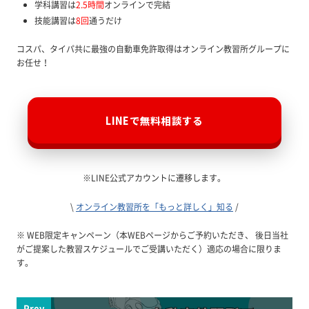
学科講習は
2.5時間
オンラインで完結
技能講習は
8回
通うだけ
コスパ、タイパ共に最強の自動車免許取得はオンライン教習所グループに
お任せ！
LINEで無料相談する
※LINE公式アカウントに遷移します。
\
オンライン教習所を「もっと詳しく」知る
/
※ WEB限定キャンペーン（本WEBページからご予約いただき、 後日当社
がご提案した教習スケジュールでご受講いただく）適応の場合に限りま
す。
Prev