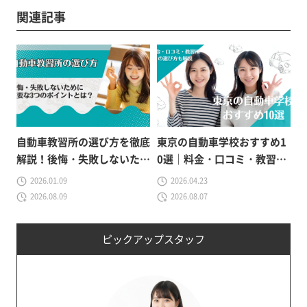
関連記事
自動車教習所の選び方を徹底
東京の自動車学校おすすめ1
解説！後悔・失敗しないため
0選｜料金・口コミ・教習所
に重要な3つのポイントと
の選び方も解説
2026.01.09
2026.04.23
は？
2026.08.09
2026.08.07
ピックアップスタッフ