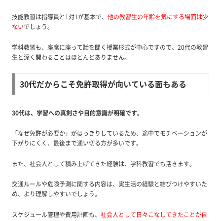
技能教習は指導員と1対1が基本で、
他の教習生の年齢を気にする場面は少
ない
でしょう。
学科教習も、座席に座って話を聞く授業形式が中心ですので、20代の教習
生と深く関わることはほとんどありません。
30代だからこそ免許取得が向いている面もある
30代は、学習への真剣さや目的意識が明確です。
「なぜ免許が必要か」がはっきりしているため、途中でモチベーションが
下がりにくく、最後まで通い切る方が多いです。
また、社会人として積み上げてきた経験は、学科教習でも活きます。
交通ルールや危険予測に関する内容は、実生活の経験と結びつけやすいた
め、より理解しやすいでしょう。
スケジュール管理や費用計画も、
社会人
として日々こなしてきたことが自