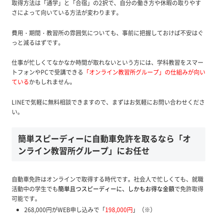
取得方法は「通学」と「合宿」の2択で、自分の働き方や休暇の取りやす
さによって向いている方法が変わります。
費用・期間・教習所の雰囲気についても、事前に把握しておけば不安はぐ
っと減るはずです。
仕事が忙しくてなかなか時間が取れないという方には、学科教習をスマー
トフォンやPCで受講できる
「オンライン教習所グループ」の仕組みが向い
ている
かもしれません。
LINEで気軽に無料相談できますので、まずはお気軽にお問い合わせくださ
い。
簡単スピーディーに自動車免許を取るなら「オ
ンライン教習所グループ」にお任せ
自動車免許はオンラインで取得する時代です。社会人で忙しくても、就職
活動中の学生でも
簡単且つスピーディーに、しかもお得な金額
で免許取得
可能です。
268,000円がWEB申し込みで「
198,000円
」（※）