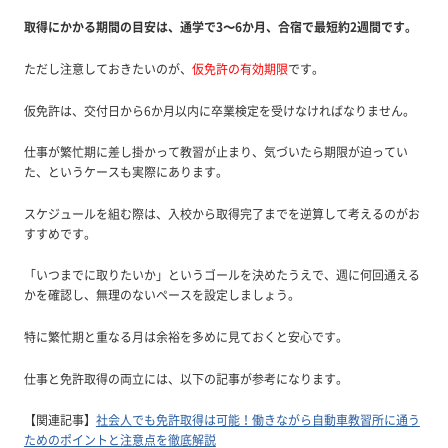
取得にかかる期間の目安は、通学で3〜6か月、合宿で最短約2週間です。
ただし注意しておきたいのが、
仮免許の有効期限
です。
仮免許は、交付日から6か月以内に卒業検定を受けなければなりません。
仕事が繁忙期に差し掛かって教習が止まり、気づいたら期限が迫ってい
た、というケースも実際にあります。
スケジュールを組む際は、入校から取得完了までを逆算して考えるのがお
すすめです。
「いつまでに取りたいか」というゴールを決めたうえで、週に何回通える
かを確認し、無理のないペースを設定しましょう。
特に繁忙期と重なる月は余裕を多めに見ておくと安心です。
仕事と免許取得の両立には、以下の記事が参考になります。
【関連記事】
社会人でも免許取得は可能！働きながら自動車教習所に通う
ためのポイントと注意点を徹底解説