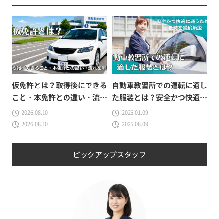
仮免許とは？取得後にできる
自動車教習所での運転に適し
こと・本免許との違い・流れ
た服装とは？安全かつ快適に
をわかりやすく解説
通うための服装を徹底解説
2026.08.10
2026.01.09
2026.08.10
2026.08.09
ピックアップスタッフ