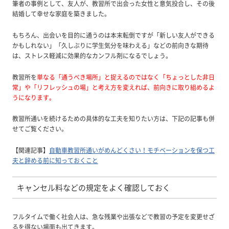
筆者の事例として、友人が、教習所で出会った女性と意気投合し、その後
結婚して幸せな家庭を築きました。
もちろん、出会いを目的に通うのは本末転倒ですが「新しい友人ができる
かもしれない」「久しぶりに学生気分を味わえる」などの前向きな期待
は、ストレス軽減に効果的なカンフル剤になるでしょう。
教習所を
単なる「通うべき場所」と捉えるのではなく「ちょっとした非日
常」や「リフレッシュの場」と考え方を変えれば、前向きに取り組めるよ
うになります。
教習所通いを続けるための具体的な工夫を知りたい方は、下記の記事も併
せてご覧ください。
【関連記事】
自動車教習所通いがめんどくさい！モチベーションを保つ工
夫と辞める前に知っておくこと
キャンセル料などの規定をよく確認しておく
フルタイムで働く社会人は、急な残業や出張などで教習の予定を変更せざ
るを得ない場面も出てきます。