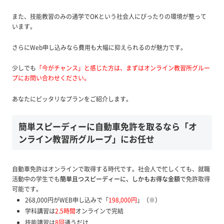
また、技能教習のみの通学でOKという社会人にぴったりの環境が整って
います。
さらにWeb申し込みなら費用も大幅に抑えられるのが魅力です。
少しでも
「今がチャンス」と感じた方は、まずはオンライン教習所グルー
プにお問い合わせください。
あなたにピッタリなプランをご紹介します。
簡単スピーディーに自動車免許を取るなら「オ
ンライン教習所グループ」にお任せ
自動車免許はオンラインで取得する時代です。社会人で忙しくても、就職
活動中の学生でも
簡単且つスピーディーに、しかもお得な金額
で免許取得
可能です。
268,000円がWEB申し込みで「
198,000円
」（※）
学科講習は
2.5時間
オンラインで完結
技能講習は
8回
通うだけ